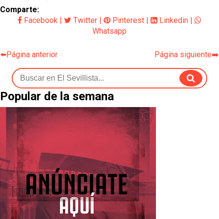
Comparte:
Facebook
|
Twitter
|
Pinterest
|
Linkedin
|
Whatsapp
⬅️Página anterior
Página siguiente➡️
Popular de la semana