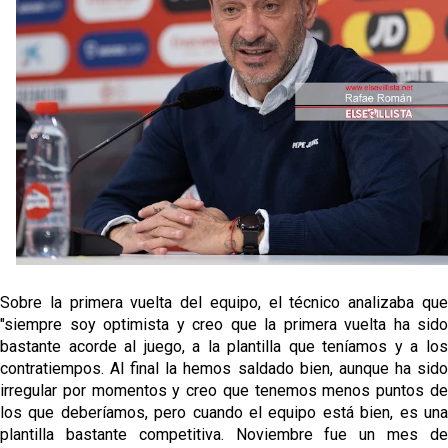
tiene nuevo portero y el Getafe mueve ficha... Las
últimas novedades del mercado de La Liga
Vargas y Sow se incorporan al grupo en la sesión
del martes
Patrick Mercado no jugará en el Sevilla FC
El Sevilla FC pregunta al Atlético de Madrid por la
situación de Iker Luque
Nico Guillén:"Es importante que el equipo sea una
familia y se refleje en el campo"
Sobre la primera vuelta del equipo, el técnico analizaba que
"siempre soy optimista y creo que la primera vuelta ha sido
bastante acorde al juego, a la plantilla que teníamos y a los
contratiempos. Al final la hemos saldado bien, aunque ha sido
irregular por momentos y creo que tenemos menos puntos de
los que deberíamos, pero cuando el equipo está bien, es una
plantilla bastante competitiva. Noviembre fue un mes de