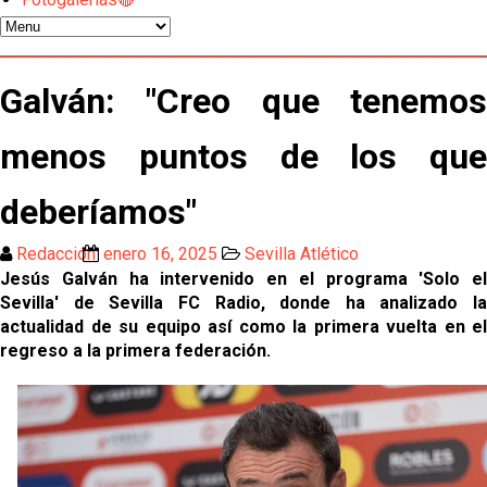
más antes del cierre
Djibril Sow pone rumbo a Italia para firmar su nuevo
contrato con el Genoa
Galván: "Creo que tenemos
Kochorashvili, seria opción para reforzar el centro
del campo sevillista
menos puntos de los que
Sow muy cerca de cerrar su traspaso al Genoa
deberíamos"
Redacción
enero 16, 2025
Sevilla Atlético
Oso es el siguiente en la lista para salir
Jesús Galván ha intervenido en el programa 'Solo el
Sevilla' de Sevilla FC Radio, donde ha analizado la
actualidad de su equipo así como la primera vuelta en el
El Sevilla FC oficializa la cesión de Rafa Mir al Aris
regreso a la primera federación.
de Salónica
Juanlu se marcha traspasado al Bournemouth
Emery quiere pescar en el Atleti , el Villareal ya