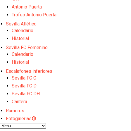
Luis García Plaza: No sufrir ya es un paso adelante
El Sevilla FC plantea ampliar hasta cinco fichajes m
Antonio Puerta
Djibril Sow pone rumbo a Italia para firmar su nuev
Trofeo Antonio Puerta
Kochorashvili, seria opción para reforzar el centro 
Sevilla Atlético
Crónica Pretemporada I Bayer Leverkusen 2-1 Sevil
Calendario
Historial
Sevilla FC Femenino
Calendario
Historial
Escalafones inferiores
Sevilla FC C
Sevilla FC D
Sevilla FC DH
Cantera
Rumores
Fotogalerías🔴