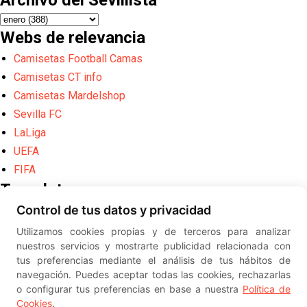
Archivo del Sevillista
Webs de relevancia
Camisetas Football Camas
Camisetas CT info
Camisetas Mardelshop
Sevilla FC
LaLiga
UEFA
FIFA
Translate
Control de tus datos y privacidad
Powered by
Translate
Utilizamos cookies propias y de terceros para analizar
Diseño web creado por
Erick
nuestros servicios y mostrarte publicidad relacionada con
©
ElSevillista.es - Información sobr
tus preferencias mediante el análisis de tus hábitos de
el Sevilla FC, Sevilla Atlético, Sevilla Femenino y su Cantera
navegación. Puedes aceptar todas las cookies, rechazarlas
-- --
2026
o configurar tus preferencias en base a nuestra
Política de
Cookies
.