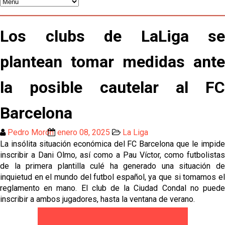
Patrick Mercado no jugará en el Sevilla FC
El Sevilla FC pregunta al Atlético de Madrid por la
Los clubs de LaLiga se
situación de Iker Luque
Nico Guillén:"Es importante que el equipo sea una
plantean tomar medidas ante
familia y se refleje en el campo"
El Sevilla oficializa el traspaso de Sow
la posible cautelar al FC
Barcelona
Pedro Morón
enero 08, 2025
La Liga
La insólita situación económica del FC Barcelona que le impide
inscribir a Dani Olmo, así como a Pau Víctor, como futbolistas
de la primera plantilla culé ha generado una situación de
inquietud en el mundo del futbol español, ya que si tomamos el
reglamento en mano. El club de la Ciudad Condal no puede
inscribir a ambos jugadores, hasta la ventana de verano.