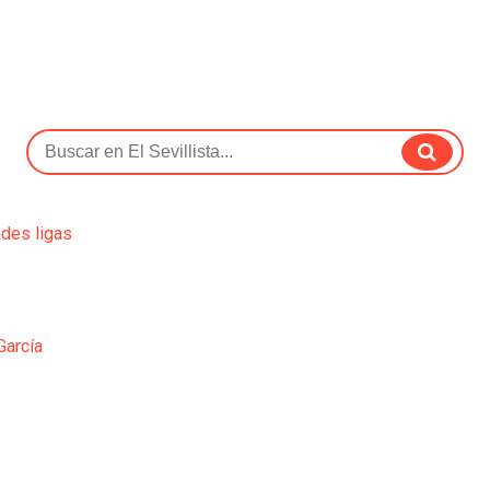
ndes ligas
García