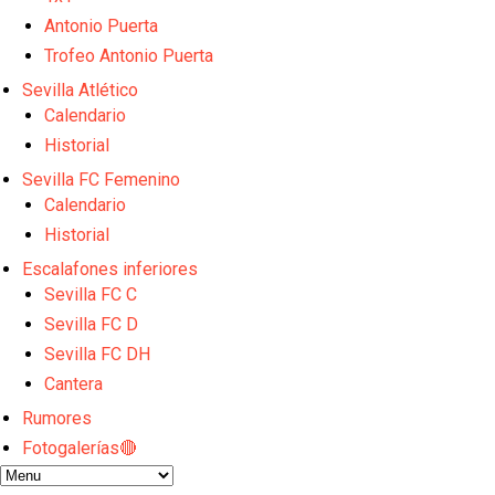
OFICIAL | Juanlu se marcha al Bournemouth
Los posibles herederos del número 16 tras la marc
Antonio Puerta
Alberto Flores, muy cerca de convertirse en nuevo 
Trofeo Antonio Puerta
El Granada negocia con el Sevilla FC por Alberto Fl
Sevilla Atlético
IDV reclama dinero al Sevilla por Mercado
Calendario
Historial
Sevilla FC Femenino
Calendario
Historial
Escalafones inferiores
Sevilla FC C
Sevilla FC D
Sevilla FC DH
Cantera
Rumores
Fotogalerías🔴