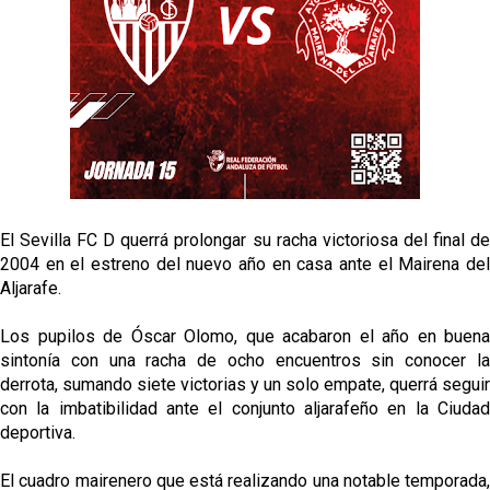
fichajes
Opinión | "Carta abierta a Alberto Flores" por Rafa
García
El Sevilla oficializa el traspaso de Sow
Miguel Sierra: La temporada pasada se vio
reflejado que podemos tirar para delante y
trabajamos con ilusión
El Sevilla FC D querrá prolongar su racha victoriosa del final de
Diomande ya es madridista mientras Rodri agita el
2004 en el estreno del nuevo año en casa ante el Mairena del
mercado
Aljarafe.
Los pupilos de Óscar Olomo, que acabaron el año en buena
sintonía con una racha de ocho encuentros sin conocer la
derrota, sumando siete victorias y un solo empate, querrá seguir
con la imbatibilidad ante el conjunto aljarafeño en la Ciudad
deportiva.
El cuadro mairenero que está realizando una notable temporada,