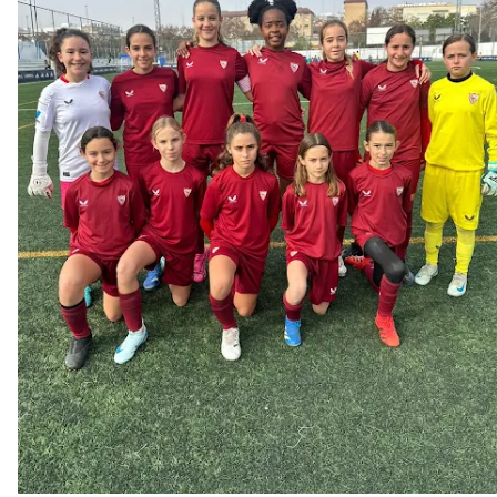
El Granada negocia con el Sevilla FC por Alberto
Flores
El Sevilla continúa con despidos y rechaza una
oferta de 420 millones por el club
El Sevilla mueve ficha por Robbie Ure: la opción 'A'
para el ataque nervionense
Crónica Pretemporada | Real Madrid 2-4 Sevilla FC
Femenino