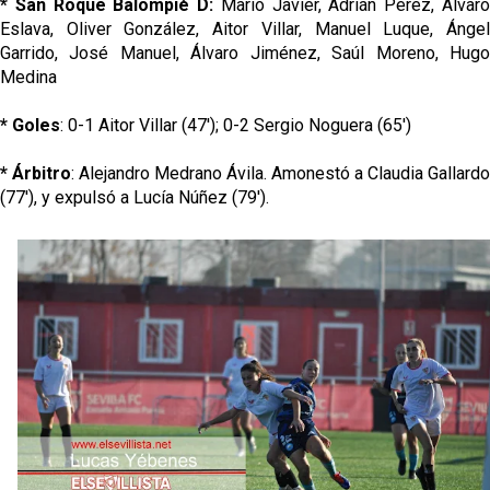
* San Roque Balompié D:
Mario Javier, Adrián Pérez, Álvar
Eslava, Oliver González, Aitor Villar, Manuel Luque, Ángel
Garrido, José Manuel, Álvaro Jiménez, Saúl Moreno, Hugo
Medina
* Goles
: 0-1 Aitor Villar (47'); 0-2 Sergio Noguera (65')
* Árbitro
: Alejandro Medrano Ávila. Amonestó a Claudia Gallardo
(77'), y expulsó a Lucía Núñez (79').