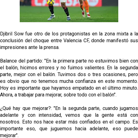
Análisis I Quién es y cómo juega Fran González
Endrick y Marc Bernal protagonizan las ofertas más
destacadas del día
Djibril Sow fue otro de los protagonistas en la zona mixta a la
conclusión del choque entre Valencia CF, donde manifestó sus
Diomande ya es madridista mientras Rodri agita el
impresiones ante la prensa.
mercado
OFICIAL | Juanlu se marcha al Bournemouth
Balance del partido: "En la primera parte no estuvimos bien con
el balón, hicimos errores y no fuimos valientes. En la segunda
parte, mejor con el balón. Tuvimos dos o tres ocasiones, pero
Los posibles herederos del número 16 tras la
es obvio que no tenemos mucha confianza en este momento.
marcha de Juanlu
Hoy es importante que hayamos empatado en el último minuto.
Ahora, a trabajar para mejorar, sobre todo con el balón".
¿Qué hay que mejorar?: "En la segunda parte, cuando jugamos
adelante y con intensidad, vemos que la gente está con
nosotros. Esto nos hace estar más confiados en el campo. Es
importante eso, que juguemos hacia adelante, eso puede
mejorar".