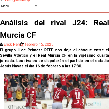
El Sevilla pone sus ojos en Ellyes Skhiri
Patrick Mercado no jugará en el Sevilla FC
Análisis del rival J24: Real
Murcia CF
El Sevilla FC pregunta al Atlético de Madrid por la
situación de Iker Luque
Erick Pérez
febrero 15, 2025
Nico Guillén:"Es importante que el equipo sea una
El grupo II de Primera RFEF nos deja el choque entre el
familia y se refleje en el campo"
Sevilla Atlético y el Real Murcia CF en la vigésimo cuarta
jornada. Los rivales se disputarán el partido en el estadio
El Sevilla oficializa el traspaso de Sow
Jesús Navas el día 16 de febrero a las 17:30.
Miguel Sierra: La temporada pasada se vio
reflejado que podemos tirar para delante y
trabajamos con ilusión
Diomande ya es madridista mientras Rodri agita el
mercado