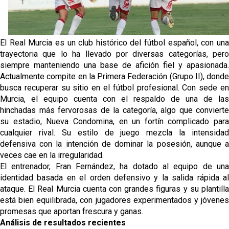
OFICIAL | Juanlu se marcha al Bournemouth
Los posibles herederos del número 16 tras la
El Real Murcia es un club histórico del fútbol español, con una
marcha de Juanlu
trayectoria que lo ha llevado por diversas categorías, pero
siempre manteniendo una base de afición fiel y apasionada.
Alberto Flores, muy cerca de convertirse en nuevo
Actualmente compite en la Primera Federación (Grupo II), donde
jugador del Granada CF
busca recuperar su sitio en el fútbol profesional. Con sede en
Murcia, el equipo cuenta con el respaldo de una de las
El Granada negocia con el Sevilla FC por Alberto
hinchadas más fervorosas de la categoría, algo que convierte
Flores
su estadio, Nueva Condomina, en un fortín complicado para
cualquier rival. Su estilo de juego mezcla la intensidad
defensiva con la intención de dominar la posesión, aunque a
veces cae en la irregularidad.
El entrenador, Fran Fernández, ha dotado al equipo de una
identidad basada en el orden defensivo y la salida rápida al
ataque. El Real Murcia cuenta con grandes figuras y su plantilla
está bien equilibrada, con jugadores experimentados y jóvenes
promesas que aportan frescura y ganas.
Análisis de resultados recientes