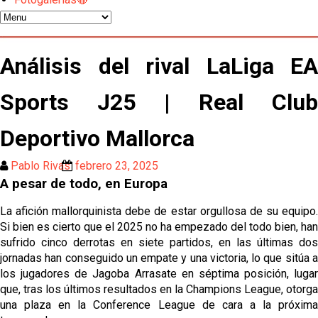
El Sevilla pone sus ojos en Ellyes Skhiri
Patrick Mercado no jugará en el Sevilla FC
Análisis del rival LaLiga EA
Sports J25 | Real Club
El Sevilla FC pregunta al Atlético de Madrid por la
situación de Iker Luque
Deportivo Mallorca
Nico Guillén:"Es importante que el equipo sea una
familia y se refleje en el campo"
Pablo Rivas
febrero 23, 2025
A pesar de todo, en Europa
El Sevilla oficializa el traspaso de Sow
La afición mallorquinista debe de estar orgullosa de su equipo.
Si bien es cierto que el 2025 no ha empezado del todo bien, han
Miguel Sierra: La temporada pasada se vio
sufrido cinco derrotas en siete partidos, en las últimas dos
reflejado que podemos tirar para delante y
jornadas han conseguido un empate y una victoria, lo que sitúa a
trabajamos con ilusión
los jugadores de Jagoba Arrasate en séptima posición, lugar
Diomande ya es madridista mientras Rodri agita el
que, tras los últimos resultados en la Champions League, otorga
mercado
una plaza en la Conference League de cara a la próxima