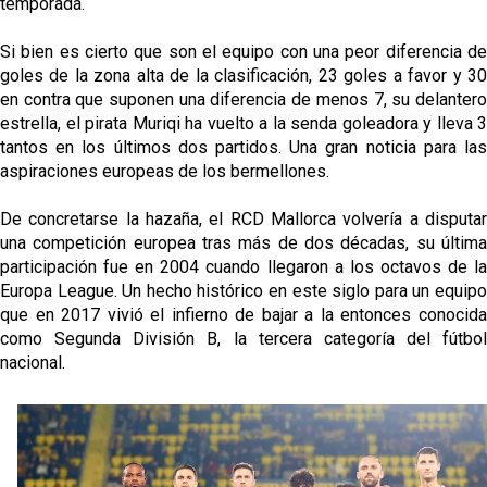
temporada.
El Levante UD no descarta vender a Carlos Álvarez
Si bien es cierto que son el equipo con una peor diferencia de
goles de la zona alta de la clasificación, 23 goles a favor y 30
El Sevilla FC trabaja en la contratación de George
en contra que suponen una diferencia de menos 7, su delantero
Ilenikhena
estrella, el pirata Muriqi ha vuelto a la senda goleadora y lleva 3
Joan Jordán podría tener al Estrela Amadora como
tantos en los últimos dos partidos. Una gran noticia para las
destino este lunes
aspiraciones europeas de los bermellones.
El Sevilla FC Femenino ya conoce su rival para
De concretarse la hazaña, el RCD Mallorca volvería a disputar
semifinales
una competición europea tras más de dos décadas, su última
participación fue en 2004 cuando llegaron a los octavos de la
Europa League. Un hecho histórico en este siglo para un equipo
que en 2017 vivió el infierno de bajar a la entonces conocida
como Segunda División B, la tercera categoría del fútbol
nacional.