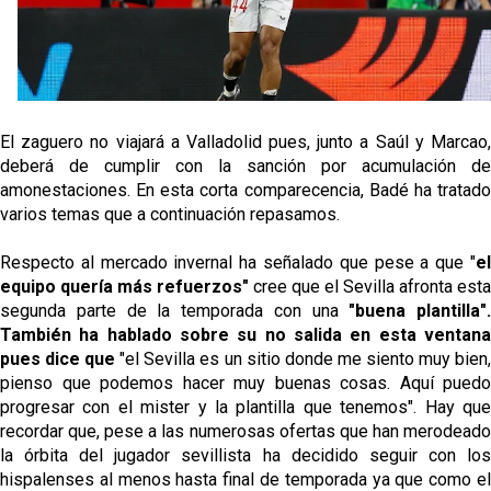
Djibril Sow pone rumbo a Italia para firmar su nuevo
contrato con el Genoa
Kochorashvili, seria opción para reforzar el centro
del campo sevillista
El zaguero no viajará a Valladolid pues, junto a Saúl y Marcao,
Sow muy cerca de cerrar su traspaso al Genoa
deberá de cumplir con la sanción por acumulación de
amonestaciones. En esta corta comparecencia, Badé ha tratado
Oso es el siguiente en la lista para salir
varios temas que a continuación repasamos.
Respecto al mercado invernal ha señalado que pese a que "
el
Banquillos confirmados: así queda la cantera del
equipo quería más refuerzos"
cree que el Sevilla afronta esta
Sevilla Femenino para la 2026/27
segunda parte de la temporada con una
"buena plantilla".
También ha hablado sobre su no salida en esta ventana
pues dice que
"el Sevilla es un sitio donde me siento muy bien,
pienso que podemos hacer muy buenas cosas. Aquí puedo
progresar con el mister y la plantilla que tenemos". Hay que
recordar que, pese a las numerosas ofertas que han merodeado
la órbita del jugador sevillista ha decidido seguir con los
hispalenses al menos hasta final de temporada ya que como el