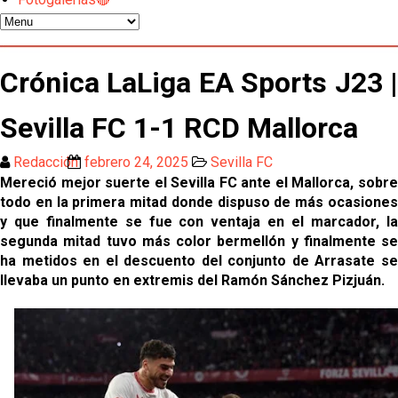
El Sevilla FC oficializa la cesión de Rafa Mir al Aris
de Salónica
Juanlu se marcha traspasado al Bournemouth
Crónica LaLiga EA Sports J23 |
Sevilla FC 1-1 RCD Mallorca
Emery quiere pescar en el Atleti , el Villareal ya
tiene nuevo portero y el Getafe mueve ficha... Las
Redacción
febrero 24, 2025
Sevilla FC
últimas novedades del mercado de La Liga
Vargas y Sow se incorporan al grupo en la sesión
Mereció mejor suerte el Sevilla FC ante el Mallorca, sobre
del martes
todo en la primera mitad donde dispuso de más ocasiones
y que finalmente se fue con ventaja en el marcador, la
Odysseas Vlachodimos: “El objetivo es mejorar la
segunda mitad tuvo más color bermellón y finalmente se
temporada pasada”
ha metidos en el descuento del conjunto de Arrasate se
llevaba un punto en extremis del Ramón Sánchez Pizjuán.
El Sevilla FC empieza a inscribir a los nuevos
fichajes
Opinión | "Carta abierta a Alberto Flores" por Rafa
García