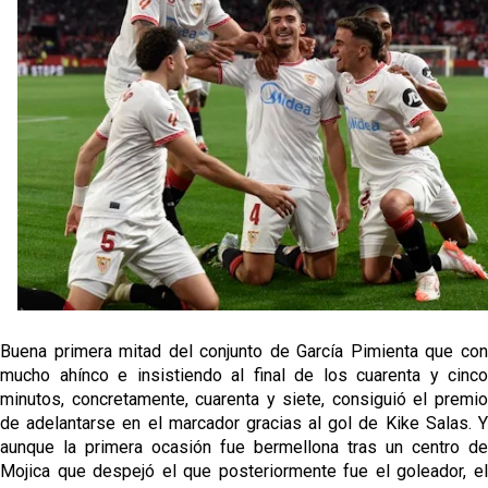
El Sevilla oficializa el traspaso de Sow
Miguel Sierra: La temporada pasada se vio
reflejado que podemos tirar para delante y
trabajamos con ilusión
Diomande ya es madridista mientras Rodri agita el
mercado
OFICIAL | Juanlu se marcha al Bournemouth
Buena primera mitad del conjunto de García Pimienta que con
mucho ahínco e insistiendo al final de los cuarenta y cinco
minutos, concretamente, cuarenta y siete, consiguió el premio
de adelantarse en el marcador gracias al gol de Kike Salas. Y
aunque la primera ocasión fue bermellona tras un centro de
Mojica que despejó el que posteriormente fue el goleador, el