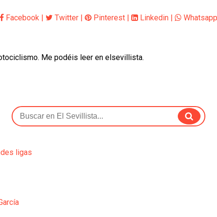
Facebook
|
Twitter
|
Pinterest
|
Linkedin
|
Whatsap
otociclismo. Me podéis leer en elsevillista.
ndes ligas
García