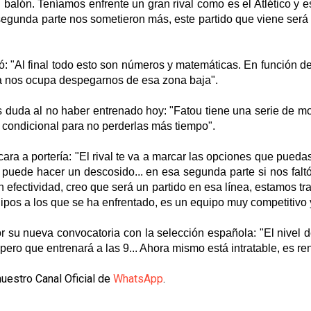
balón. Teníamos enfrente un gran rival como es el Atlético y es
a segunda parte nos sometieron más,
este partido que viene será
: "
Al final todo esto son números y matemáticas. En función de
ra nos ocupa despegarnos de esa zona baja".
s duda al no haber entrenado hoy: "
Fatou tiene una serie de mo
el condicional para no perderlas más tiempo".
ra a portería: "
El rival te va a marcar las opciones que pueda
al te puede hacer un descosido... en esa segunda parte si nos fal
on efectividad, creo que será un partido en esa línea, estamos t
uipos a los que se ha enfrentado, es un equipo muy competitivo y
or su nueva convocatoria con la selección española: "
El nivel 
pero que entrenará a las 9... A
hora mismo está intratable, es ren
uestro Canal Oficial de
WhatsApp
.