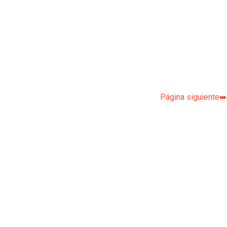
p
Página siguiente➡️