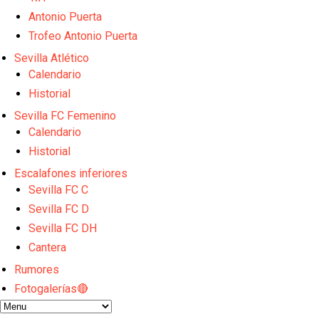
Luis García Plaza: No sufrir ya es un paso adelante
El Sevilla FC plantea ampliar hasta cinco fichajes m
Antonio Puerta
Djibril Sow pone rumbo a Italia para firmar su nuev
Trofeo Antonio Puerta
Kochorashvili, seria opción para reforzar el centro 
Sevilla Atlético
Sow muy cerca de cerrar su traspaso al Genoa
Calendario
Historial
Sevilla FC Femenino
Calendario
Historial
Escalafones inferiores
Sevilla FC C
Sevilla FC D
Sevilla FC DH
Cantera
Rumores
Fotogalerías🔴