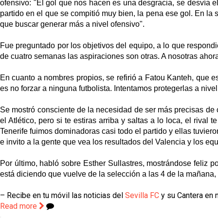
ofensivo: "
El gol que nos hacen es una desgracia, se desvía el 
partido en el que se compitió muy bien, la pena ese gol. En l
que buscar generar más a nivel ofensivo
".
Fue preguntado por los objetivos del equipo, a lo que respondió
de cuatro semanas las aspiraciones son otras. A nosotras aho
En cuanto a nombres propios, se refirió a Fatou Kanteh, que e
es no forzar a ninguna futbolista. Intentamos protegerlas a niv
Se mostró consciente de la necesidad de ser más precisas de ca
el Atlético, pero si te estiras arriba y saltas a lo loca, el riv
Tenerife fuimos dominadoras casi todo el partido y ellas tuvier
e invito a la gente que vea los resultados del Valencia y los eq
Por último, habló sobre Esther Sullastres, mostrándose feliz p
está diciendo que vuelve de la selección a las 4 de la mañana, 
– Recibe en tu móvil las noticias del
Sevilla FC
y su Cantera en n
Read more