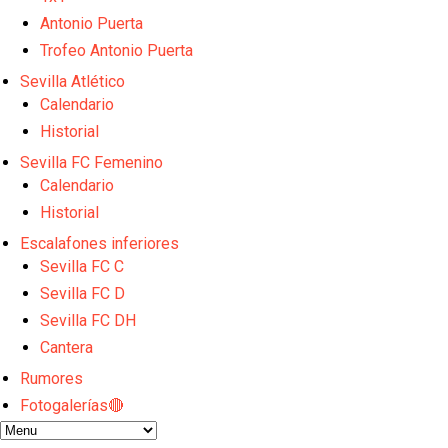
Sow muy cerca de cerrar su traspaso al Genoa
Oso es el siguiente en la lista para salir
Antonio Puerta
Banquillos confirmados: así queda la cantera del S
Trofeo Antonio Puerta
Celta y Rayo agitan el mercado de La Liga
Sevilla Atlético
Previa | El Sevilla FC cierra la pretemporada con e
Calendario
Historial
Sevilla FC Femenino
Calendario
Historial
Escalafones inferiores
Sevilla FC C
Sevilla FC D
Sevilla FC DH
Cantera
Rumores
Fotogalerías🔴