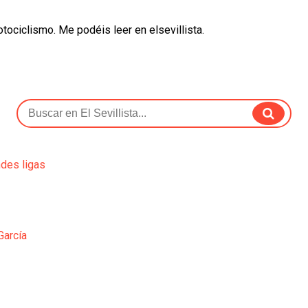
otociclismo. Me podéis leer en elsevillista.
ndes ligas
García