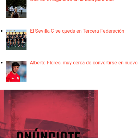
El Sevilla C se queda en Tercera Federación
Alberto Flores, muy cerca de convertirse en nuevo