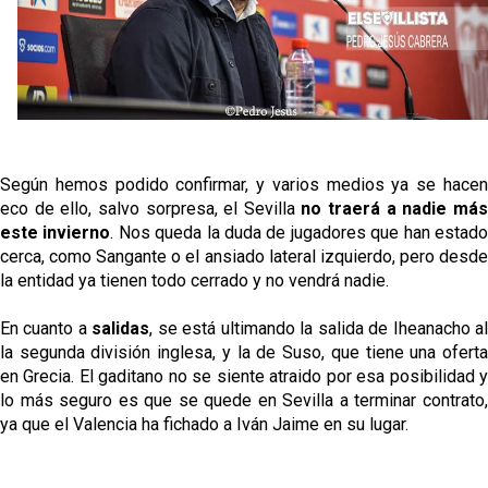
El Sevilla continúa con despidos y rechaza una
oferta de 420 millones por el club
El Sevilla mueve ficha por Robbie Ure: la opción 'A'
para el ataque nervionense
Crónica Pretemporada | Real Madrid 2-4 Sevilla FC
Femenino
Según hemos podido confirmar, y varios medios ya se hacen
La revolución de José Ignacio Navarro en el Sevilla
eco de ello, salvo sorpresa, el Sevilla
no traerá a nadie má
FC
este invierno
. Nos queda la duda de jugadores que han estad
cerca, como Sangante o el ansiado lateral izquierdo, pero desde
Análisis | El Sevilla FC cierra una pretemporada de
la entidad ya tienen todo cerrado y no vendrá nadie.
contrastes antes del inicio de LaLiga
En cuanto a
salidas
, se está ultimando la salida de Iheanacho a
la segunda división inglesa, y la de Suso, que tiene una oferta
en Grecia. El gaditano no se siente atraido por esa posibilidad y
lo más seguro es que se quede en Sevilla a terminar contrato,
ya que el Valencia ha fichado a Iván Jaime en su lugar.