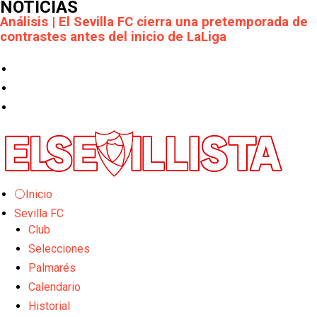
NOTICIAS
Análisis | El Sevilla FC cierra una pretemporada de
contrastes antes del inicio de LaLiga
Joan Jordán cerca de salir del Sevilla FC
Apuesta por la juventud y las ideas claras: el once
que perfila el Sevilla FC para el debut liguero
El Rayo Vallecano llega a la cita de Nervión con
derrota
⚪Inicio
Crónica Pretemporada | Xerez DFC 1-0 Sevilla
Atlético
Sevilla FC
Club
Crónica Pretemporada I Bayer Leverkusen 2-1
Selecciones
Sevilla FC
Palmarés
El Tribunal Superior de Justicia concede la
Calendario
cautelar a Isi Palazón
Historial