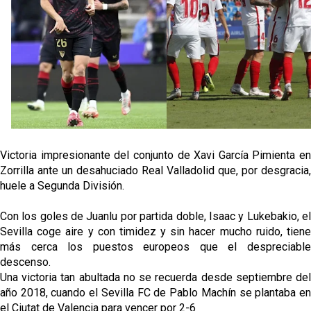
Alberto Flores, muy cerca de convertirse en nuevo
jugador del Granada CF
El Granada negocia con el Sevilla FC por Alberto
Flores
IDV reclama dinero al Sevilla por Mercado
El Sevilla FC cierra el fichaje de Robbie Ure
Victoria impresionante del conjunto de Xavi García Pimienta en
Zorrilla ante un desahuciado Real Valladolid que, por desgracia,
Crónica Pretemporada | Real Madrid 2-4 Sevilla FC
huele a Segunda División.
Femenino
Con los goles de Juanlu por partida doble, Isaac y Lukebakio, el
Sevilla coge aire y con timidez y sin hacer mucho ruido, tiene
más cerca los puestos europeos que el despreciable
descenso.
Una victoria tan abultada no se recuerda desde septiembre del
año 2018, cuando el Sevilla FC de Pablo Machín se plantaba en
el Ciutat de Valencia para vencer por 2-6