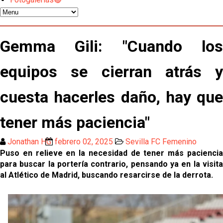
El Sevilla FC plantea ampliar hasta cinco fichajes
más antes del cierre
Djibril Sow pone rumbo a Italia para firmar su nuevo
Gemma Gili: "Cuando los
contrato con el Genoa
Kochorashvili, seria opción para reforzar el centro
equipos se cierran atrás y
del campo sevillista
cuesta hacerles daño, hay que
Sow muy cerca de cerrar su traspaso al Genoa
tener más paciencia"
Oso es el siguiente en la lista para salir
Jonathan HG
febrero 02, 2025
Sevilla FC Femenino
Puso en relieve en la necesidad de tener más paciencia
El Sevilla FC oficializa la cesión de Rafa Mir al Aris
para buscar la portería contrario, pensando ya en la visita
de Salónica
al Atlético de Madrid, buscando resarcirse de la derrota.
Juanlu se marcha traspasado al Bournemouth
Emery quiere pescar en el Atleti , el Villareal ya