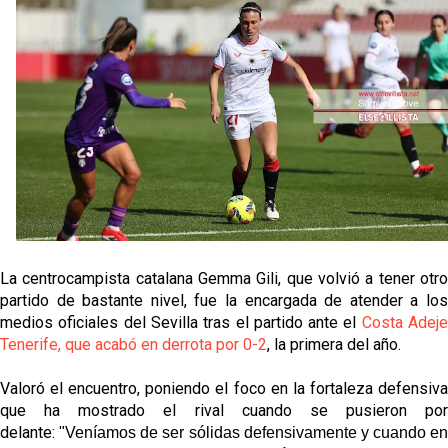
tiene nuevo portero y el Getafe mueve ficha... Las
últimas novedades del mercado de La Liga
Vargas y Sow se incorporan al grupo en la sesión
del martes
Patrick Mercado no jugará en el Sevilla FC
El Sevilla FC pregunta al Atlético de Madrid por la
situación de Iker Luque
Nico Guillén:"Es importante que el equipo sea una
familia y se refleje en el campo"
La centrocampista catalana Gemma Gili, que volvió a tener otro
partido de bastante nivel, fue la encargada de atender a los
medios oficiales del Sevilla tras el partido ante el
Costa Adej
Tenerife, que acabó en derrota por 0-2
, la primera del año.
Valoró el encuentro, poniendo el foco en la fortaleza defensiva
que ha mostrado el rival cuando se pusieron por
delante:
"Veníamos de ser sólidas defensivamente y cuando en