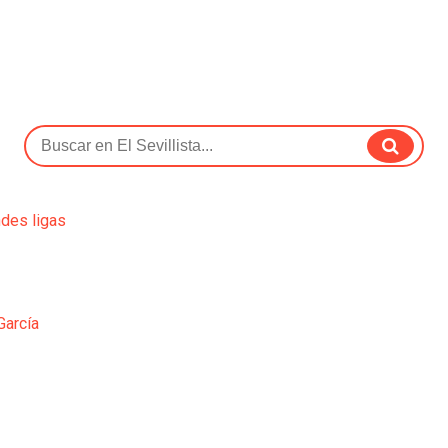
ndes ligas
García