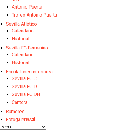
El Sevilla FC plantea ampliar hasta cinco fichajes m
Djibril Sow pone rumbo a Italia para firmar su nuev
Antonio Puerta
Kochorashvili, seria opción para reforzar el centro 
Trofeo Antonio Puerta
Sow muy cerca de cerrar su traspaso al Genoa
Sevilla Atlético
Oso es el siguiente en la lista para salir
Calendario
Historial
Sevilla FC Femenino
Calendario
Historial
Escalafones inferiores
Sevilla FC C
Sevilla FC D
Sevilla FC DH
Cantera
Rumores
Fotogalerías🔴