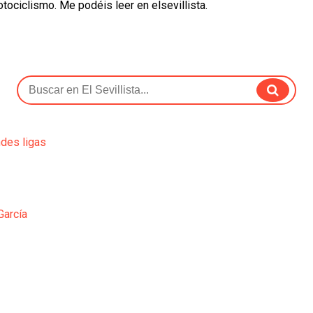
otociclismo. Me podéis leer en elsevillista.
ndes ligas
García