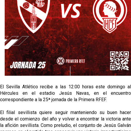
Sow muy cerca de cerrar su traspaso al Genoa
Oso es el siguiente en la lista para salir
El Sevilla FC oficializa la cesión de Rafa Mir al Aris
de Salónica
Juanlu se marcha traspasado al Bournemouth
El Sevilla Atlético recibe a las 12:00 horas este domingo al
Hércules en el estadio Jesús Navas, en el encuentro
correspondiente a la 25ª jornada de la Primera RFEF.
El filial sevillista quiere seguir manteniendo su buen hacer
desde el comienzo del año y volver a encontrar la victoria ante
la afición sevillista. Como preludio, el conjunto de Jesús Galván