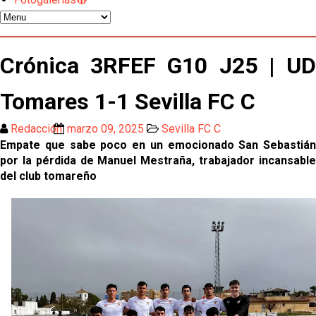
Odysseas Vlachodimos: “El objetivo es mejorar la
temporada pasada”
El Sevilla FC empieza a inscribir a los nuevos
Crónica 3RFEF G10 J25 | UD
fichajes
Opinión | "Carta abierta a Alberto Flores" por Rafa
Tomares 1-1 Sevilla FC C
García
Redacción
marzo 09, 2025
Sevilla FC C
Análisis I Quién es y cómo juega Fran González
Empate que sabe poco en un emocionado San Sebastián
por la pérdida de Manuel Mestraña, trabajador incansable
del club tomareño
Endrick y Marc Bernal protagonizan las ofertas más
destacadas del día
El Sevilla Juvenil A última detalles en Canarias para
su debut en la Cantalejo Province Cup
La cita ante el Espanyol a domicilio ya tiene horario
El dato que destaca a Agoumé entre las cinco