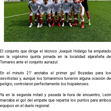
grandes ligas
Juanlu de vuelta a Sevilla para cerrar su fichaje a la
Premier
El Granada negocia con el Sevilla FC por Alberto
Flores
El Sevilla continúa con despidos y rechaza una
oferta de 420 millones por el club
El conjunto que dirige el técnico Joaquín Hidalgo ha empatado
en la vigésimo quinta jornada en la localidad aljarafeña de
El Sevilla mueve ficha por Robbie Ure: la opción 'A'
Tomares ante el conjunto auriazul.
para el ataque nervionense
En el minuto 21' anotaba el primer gol Bozadas para los
sevillistas y, aunque los tomaremos tuvieron alguna ocasión de
peligro, controlaron perfectamente los hispalenses.
Ya en la segunda mitad y pasada la hora de encuentro, León
marcaba el gol del empate que repartía los puntos para ambos
equipos en el duelo regional.