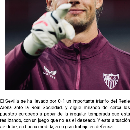
grandes ligas
Juanlu de vuelta a Sevilla para cerrar su fichaje a la
Premier
El Granada negocia con el Sevilla FC por Alberto
Flores
El Sevilla continúa con despidos y rechaza una
oferta de 420 millones por el club
El Sevilla mueve ficha por Robbie Ure: la opción 'A'
para el ataque nervionense
El Sevilla se ha llevado por 0-1 un importante triunfo del Reale
Arena ante la Real Sociedad, y sigue mirando de cerca los
puestos europeos a pesar de la irregular temporada que está
realizando, con un juego que no es el deseado. Y esta situación
se debe, en buena medida, a su gran trabajo en defensa.