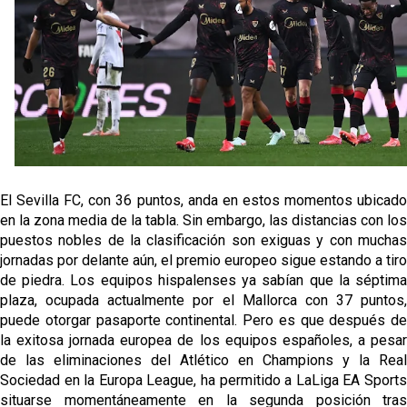
El Sevilla FC trabaja en la contratación de George
Ilenikhena
Joan Jordán podría tener al Estrela Amadora como
destino este lunes
El Sevilla FC Femenino ya conoce su rival para
semifinales
IDV reclama dinero al Sevilla por Mercado
El Sevilla FC, con 36 puntos, anda en estos momentos ubicado
en la zona media de la tabla. Sin embargo, las distancias con los
puestos nobles de la clasificación son exiguas y con muchas
jornadas por delante aún, el premio europeo sigue estando a tiro
de piedra. Los equipos hispalenses ya sabían que la séptima
plaza, ocupada actualmente por el Mallorca con 37 puntos,
puede otorgar pasaporte continental. Pero es que después de
la exitosa jornada europea de los equipos españoles, a pesar
de las eliminaciones del Atlético en Champions y la Real
Sociedad en la Europa League, ha permitido a LaLiga EA Sports
situarse momentáneamente en la segunda posición tras