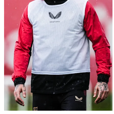
El Sevilla continúa con despidos y rechaza una
oferta de 420 millones por el club
El Sevilla mueve ficha por Robbie Ure: la opción 'A'
para el ataque nervionense
Crónica Pretemporada | Real Madrid 2-4 Sevilla FC
Femenino
La revolución de José Ignacio Navarro en el Sevilla
FC
Análisis | El Sevilla FC cierra una pretemporada de
contrastes antes del inicio de LaLiga