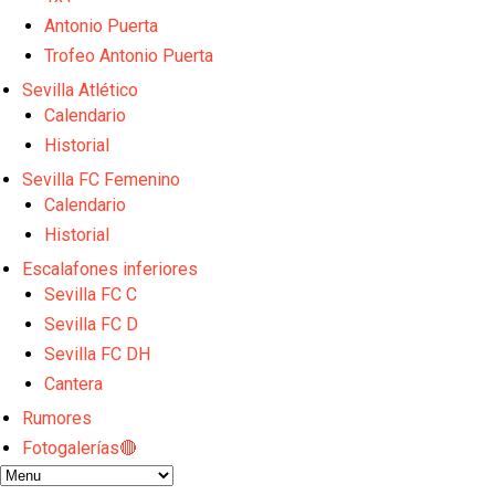
Vargas y Sow se incorporan al grupo en la sesión d
Antonio Puerta
Odysseas Vlachodimos: “El objetivo es mejorar la 
El Sevilla FC empieza a inscribir a los nuevos fichaj
Trofeo Antonio Puerta
Opinión | "Carta abierta a Alberto Flores" por Rafa G
Sevilla Atlético
El Sevilla oficializa el traspaso de Sow
Calendario
Historial
Sevilla FC Femenino
Calendario
Historial
Escalafones inferiores
Sevilla FC C
Sevilla FC D
Sevilla FC DH
Cantera
Rumores
Fotogalerías🔴