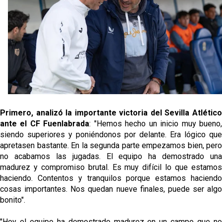
Vargas y Sow se incorporan al grupo en la sesión
del martes
Odysseas Vlachodimos: “El objetivo es mejorar la
temporada pasada”
El Sevilla FC empieza a inscribir a los nuevos
fichajes
Opinión | "Carta abierta a Alberto Flores" por Rafa
García
Primero, analizó la importante victoria del Sevilla Atlético
ante el CF Fuenlabrada
: "Hemos hecho un inicio muy bueno
El Sevilla oficializa el traspaso de Sow
siendo superiores y poniéndonos por delante. Era lógico que
apretasen bastante. En la segunda parte empezamos bien, pero
no acabamos las jugadas. El equipo ha demostrado una
madurez y compromiso brutal. Es muy difícil lo que estamos
haciendo. Contentos y tranquilos porque estamos haciendo
cosas importantes. Nos quedan nueve finales, puede ser algo
bonito".
"Hoy el equipo ha demostrado madurez en un campo que no