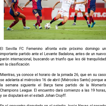
Los posibles herederos del número 16 tras la
marcha de Juanlu
Joan Jordán podría tener al Estrela Amadora como
destino este lunes
El Sevilla FC Femenino ya conoce su rival para
semifinales
El Sevilla FC Femenino afronta este próximo domingo un
importante partido ante el Levante Badalona, antes de un nuevo
IDV reclama dinero al Sevilla por Mercado
parón internacional, buscando un triunfo que les dé tranquilidad
en la clasificación.
Mientras, ya conoce el horario de la jornada 26, que en su caso
se adelanta al miércoles 16 de abril (Miércoles Santo) porque a
la semana siguiente el Barça tiene partido de la Women's
Champions League. El encuentro dará comienzo a las 19 horas,
y se disputará en el estadi Johan Cruyff.
En el encuentro disputado en el estadio Jesús Navas el pasado