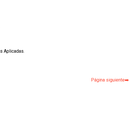
p
s Aplicadas.
Página siguiente➡️