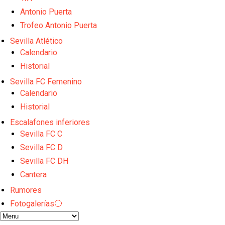
Djibril Sow pone rumbo a Italia para firmar su nuev
Antonio Puerta
Kochorashvili, seria opción para reforzar el centro 
Trofeo Antonio Puerta
Sow muy cerca de cerrar su traspaso al Genoa
Sevilla Atlético
Oso es el siguiente en la lista para salir
Banquillos confirmados: así queda la cantera del S
Calendario
Historial
Sevilla FC Femenino
Calendario
Historial
Escalafones inferiores
Sevilla FC C
Sevilla FC D
Sevilla FC DH
Cantera
Rumores
Fotogalerías🔴