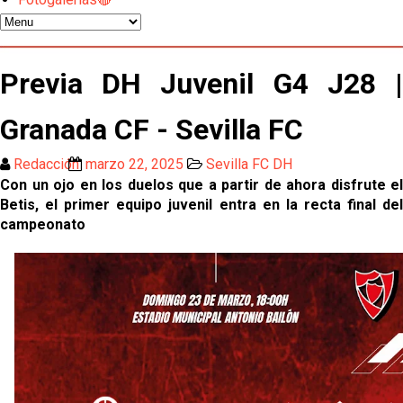
Los contratiempos para García Plaza por la mala
gestión de un inválido Consejo
El Sevilla C se queda en Tercera Federación
Previa DH Juvenil G4 J28 |
Atlético y Getafe agitan el mercado de LaLiga
Granada CF - Sevilla FC
Redacción
marzo 22, 2025
Sevilla FC DH
Luis García Plaza: No sufrir ya es un paso adelante
Con un ojo en los duelos que a partir de ahora disfrute el
Betis, el primer equipo juvenil entra en la recta final del
campeonato
El Sevilla FC plantea ampliar hasta cinco fichajes
más antes del cierre
Djibril Sow pone rumbo a Italia para firmar su nuevo
contrato con el Genoa
Kochorashvili, seria opción para reforzar el centro
del campo sevillista
Sow muy cerca de cerrar su traspaso al Genoa