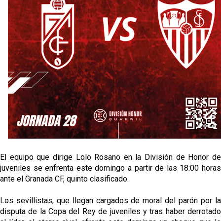
Oso es el siguiente en la lista para salir
Banquillos confirmados: así queda la cantera del
Sevilla Femenino para la 2026/27
Celta y Rayo agitan el mercado de La Liga
Previa | El Sevilla FC cierra la pretemporada con el
exigente choque ante el Bayer Leverkusen
El equipo que dirige Lolo Rosano en la División de Honor de
juveniles se enfrenta este domingo a partir de las 18:00 horas
ante el Granada CF, quinto clasificado.
Los sevillistas, que llegan cargados de moral del parón por la
disputa de la Copa del Rey de juveniles y tras haber derrotado