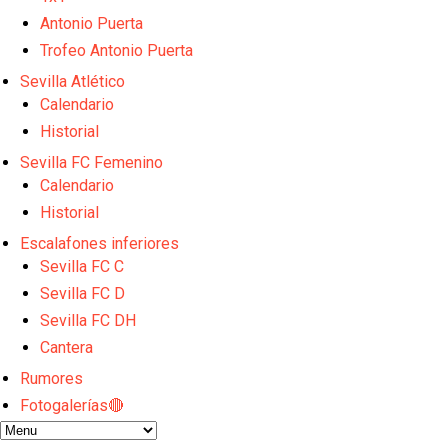
El Sevilla continúa con despidos y rechaza una ofer
El Sevilla mueve ficha por Robbie Ure: la opción 'A'
Antonio Puerta
Crónica Pretemporada | Real Madrid 2-4 Sevilla FC
Trofeo Antonio Puerta
La revolución de José Ignacio Navarro en el Sevilla
Sevilla Atlético
Análisis | El Sevilla FC cierra una pretemporada de 
Calendario
Historial
Sevilla FC Femenino
Calendario
Historial
Escalafones inferiores
Sevilla FC C
Sevilla FC D
Sevilla FC DH
Cantera
Rumores
Fotogalerías🔴