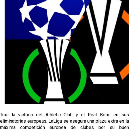
Oso es el siguiente en la lista para salir
Banquillos confirmados: así queda la cantera del
Sevilla Femenino para la 2026/27
Celta y Rayo agitan el mercado de La Liga
Previa | El Sevilla FC cierra la pretemporada con el
exigente choque ante el Bayer Leverkusen
Tras la victoria del Athletic Club y el Real Betis en sus
eliminatorias europeas, LaLiga se asegura una plaza extra en la
máxima competición europea de clubes por su buen