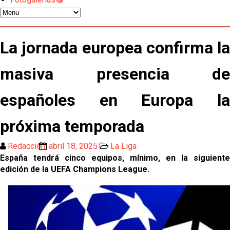
El Sevilla C se queda en Tercera Federación
Atlético y Getafe agitan el mercado de LaLiga
La jornada europea confirma la
masiva presencia de
Luis García Plaza: No sufrir ya es un paso adelante
españoles en Europa la
El Sevilla FC plantea ampliar hasta cinco fichajes
más antes del cierre
próxima temporada
Djibril Sow pone rumbo a Italia para firmar su nuevo
Redacción
abril 18, 2025
La Liga
contrato con el Genoa
España tendrá cinco equipos, mínimo, en la siguiente
edición de la UEFA Champions League.
Kochorashvili, seria opción para reforzar el centro
del campo sevillista
Sow muy cerca de cerrar su traspaso al Genoa