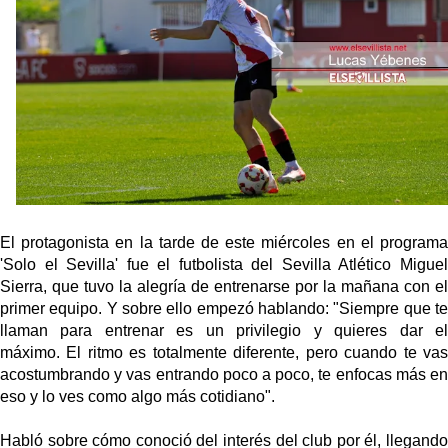
El Sevilla oficializa el traspaso de Sow
Miguel Sierra: La temporada pasada se vio
reflejado que podemos tirar para delante y
trabajamos con ilusión
Diomande ya es madridista mientras Rodri agita el
mercado
OFICIAL | Juanlu se marcha al Bournemouth
El protagonista en la tarde de este miércoles en el programa
'Solo el Sevilla' fue el futbolista del Sevilla Atlético Miguel
Sierra, que tuvo la alegría de entrenarse por la mañana con el
primer equipo. Y sobre ello empezó hablando:
"Siempre que t
llaman para entrenar es un privilegio y quieres dar el
máximo.
El ritmo es totalmente diferente, pero cuando te va
acostumbrando y vas entrando poco a poco, te enfocas más en
eso
y lo ves como algo más cotidiano".
Habló sobre cómo conoció del interés del club por él, llegando