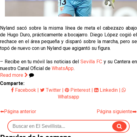
Oso es el siguiente en la lista para salir
Nyland sacó sobre la misma línea de meta el cabezazo abajo
de Hugo Duro, prácticamente a bocajarro. Diego López cogió el
Banquillos confirmados: así queda la cantera del
rechace en el área pequeña y disparó sobre la marcha, pero se
Sevilla Femenino para la 2026/27
topó de nuevo con un Nyland que agigantó su figura.
Celta y Rayo agitan el mercado de La Liga
– Recibe en tu móvil las noticias del
Sevilla FC
y su Cantera e
nuestro Canal Oficial de
WhatsApp
.
Previa | El Sevilla FC cierra la pretemporada con el
Read more
exigente choque ante el Bayer Leverkusen
Comparte:
Facebook
|
Twitter
|
Pinterest
|
Linkedin
|
Whatsapp
⬅️Página anterior
Página siguiente➡️