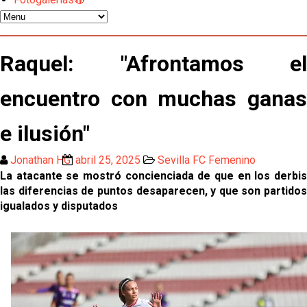
Miguel Sierra: La temporada pasada se vio
reflejado que podemos tirar para delante y
Raquel: "Afrontamos el
trabajamos con ilusión
Diomande ya es madridista mientras Rodri agita el
mercado
encuentro con muchas ganas
OFICIAL | Juanlu se marcha al Bournemouth
e ilusión"
Jonathan HG
abril 25, 2025
Sevilla FC Femenino
Los posibles herederos del número 16 tras la
La atacante se mostró concienciada de que en los derbis
marcha de Juanlu
las diferencias de puntos desaparecen, y que son partidos
Alberto Flores, muy cerca de convertirse en nuevo
igualados y disputados
jugador del Granada CF
El Granada negocia con el Sevilla FC por Alberto
Flores
El Sevilla continúa con despidos y rechaza una