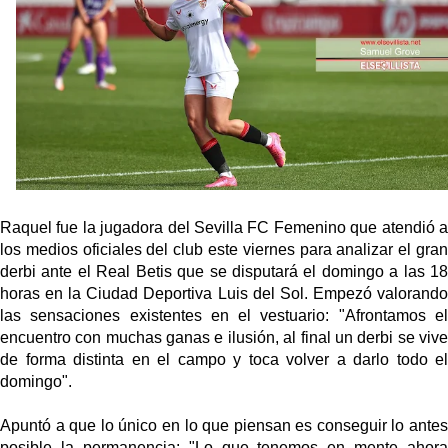
oferta de 420 millones por el club
El Sevilla mueve ficha por Robbie Ure: la opción 'A'
para el ataque nervionense
Crónica Pretemporada | Real Madrid 2-4 Sevilla FC
Femenino
La revolución de José Ignacio Navarro en el Sevilla
FC
Raquel fue la jugadora del Sevilla FC Femenino que atendió a
Análisis | El Sevilla FC cierra una pretemporada de
los medios oficiales del club este viernes para analizar el gran
contrastes antes del inicio de LaLiga
derbi ante el Real Betis que se disputará el domingo a las 18
horas en la Ciudad Deportiva Luis del Sol. Empezó valorando
las sensaciones existentes en el vestuario:
"Afrontamos e
encuentro con muchas ganas e ilusión,
al final un derbi se viv
de forma distinta en el campo y toca volver a darlo todo el
domingo
".
Apuntó a que lo único en lo que piensan es conseguir lo antes
posible la permanencia:
"Lo que tenemos en mente ahora