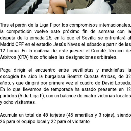
Odysseas Vlachodimos: “El objetivo es mejorar la
temporada pasada”
El Sevilla FC empieza a inscribir a los nuevos
Tras el parón de la Liga F por los compromisos internacionales,
fichajes
la competición vuelve este próximo fin de semana con la
disputa de la jornada 25, en la que el Sevilla se enfrentará al
Opinión | "Carta abierta a Alberto Flores" por Rafa
Madrid CFF en el estadio Jesús Navas el sábado a partir de las
García
12 horas. En la mañana de este jueves el Comité Técnico de
Árbitros (CTA) hizo oficiales las designaciones arbitrales.
Análisis I Quién es y cómo juega Fran González
Paga dirigir el encuentro entre sevillistas y madrileñas la
escogida ha sido la burgalesa Beatriz Cuesta Arribas, de 32
años, y que dirigirá por primera vez al cuadro de David Losada.
En lo que llevamos de temporada ha estado presente en 12
partidos (5 de Liga F), con un balance de cuatro victorias locales
y ocho visitantes.
Acumula un total de 48 tarjetas (45 amarillas y 3 rojas), siendo
26 para el equipo local y 22 para el visitante.