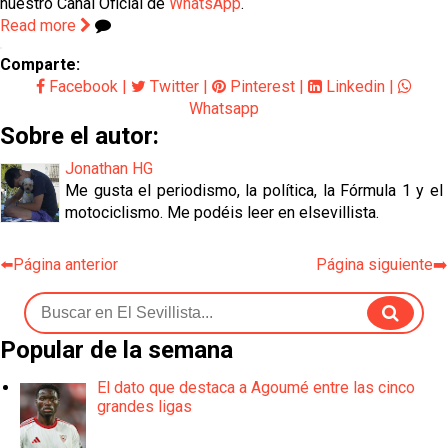
nuestro Canal Oficial de
WhatsApp
.
Read more
Comparte:
Facebook
|
Twitter
|
Pinterest
|
Linkedin
|
Whatsapp
Sobre el autor:
Jonathan HG
Me gusta el periodismo, la política, la Fórmula 1 y el
motociclismo. Me podéis leer en elsevillista.
⬅️Página anterior
Página siguiente➡️
Popular de la semana
El dato que destaca a Agoumé entre las cinco
grandes ligas