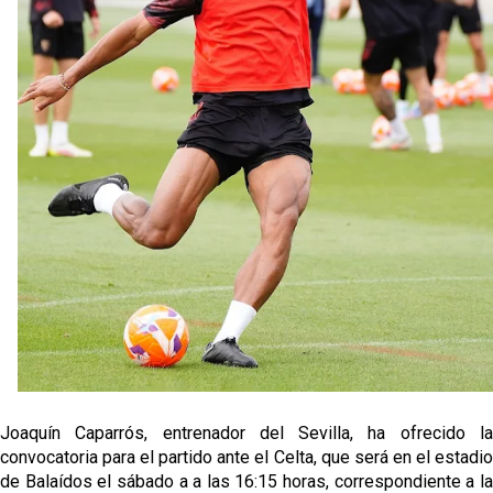
Opinión | "Carta abierta a Alberto Flores" por Rafa
García
El Sevilla oficializa el traspaso de Sow
Miguel Sierra: La temporada pasada se vio
reflejado que podemos tirar para delante y
trabajamos con ilusión
Diomande ya es madridista mientras Rodri agita el
mercado
Joaquín Caparrós, entrenador del Sevilla, ha ofrecido la
convocatoria para el partido ante el Celta, que será en el estadio
de Balaídos el sábado a a las 16:15 horas, correspondiente a la