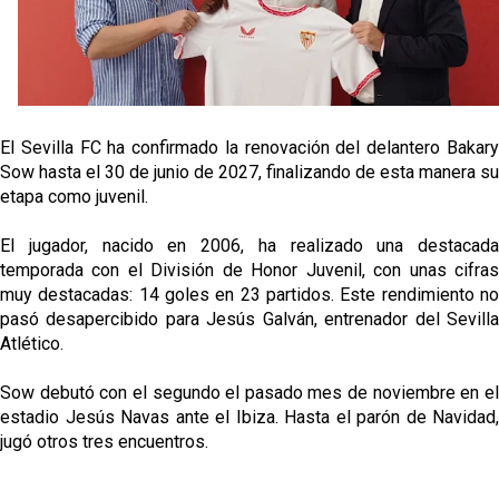
Djibril Sow pone rumbo a Italia para firmar su nuevo
contrato con el Genoa
Kochorashvili, seria opción para reforzar el centro
del campo sevillista
El Sevilla FC ha confirmado la renovación del delantero Bakary
Sow muy cerca de cerrar su traspaso al Genoa
Sow hasta el 30 de junio de 2027, finalizando de esta manera su
etapa como juvenil.
Oso es el siguiente en la lista para salir
El jugador, nacido en 2006, ha realizado una destacada
temporada con el División de Honor Juvenil, con unas cifras
muy destacadas: 14 goles en 23 partidos. Este rendimiento no
pasó desapercibido para Jesús Galván, entrenador del Sevilla
Atlético.
Sow debutó con el segundo el pasado mes de noviembre en el
estadio Jesús Navas ante el Ibiza. Hasta el parón de Navidad,
jugó otros tres encuentros.