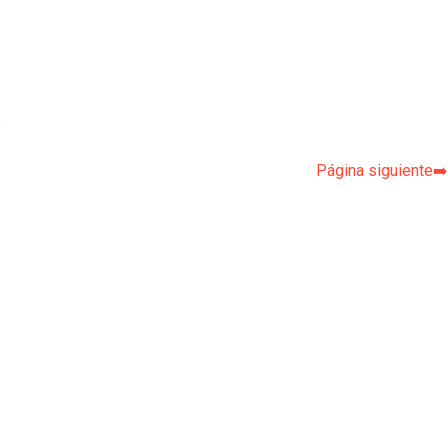
p
Página siguiente➡️