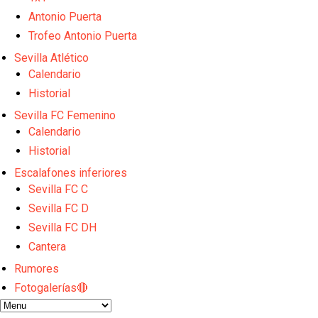
Sow muy cerca de cerrar su traspaso al Genoa
Antonio Puerta
Oso es el siguiente en la lista para salir
Banquillos confirmados: así queda la cantera del S
Trofeo Antonio Puerta
Celta y Rayo agitan el mercado de La Liga
Sevilla Atlético
Previa | El Sevilla FC cierra la pretemporada con e
Calendario
Historial
Sevilla FC Femenino
Calendario
Historial
Escalafones inferiores
Sevilla FC C
Sevilla FC D
Sevilla FC DH
Cantera
Rumores
Fotogalerías🔴