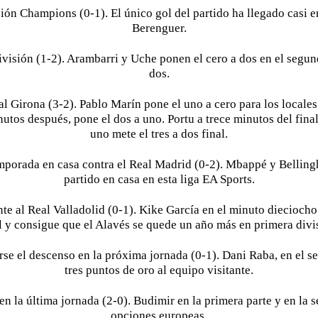
ción Champions (0-1). El único gol del partido ha llegado casi en
Berenguer.
isión (1-2). Arambarri y Uche ponen el cero a dos en el segund
dos.
al Girona (3-2). Pablo Marín pone el uno a cero para los locale
utos después, pone el dos a uno. Portu a trece minutos del fina
uno mete el tres a dos final.
emporada en casa contra el Real Madrid (0-2). Mbappé y Bellingh
partido en casa en esta liga EA Sports.
te al Real Valladolid (0-1). Kike García en el minuto dieciocho
l y consigue que el Alavés se quede un año más en primera divi
se el descenso en la próxima jornada (0-1). Dani Raba, en el s
tres puntos de oro al equipo visitante.
en la última jornada (2-0). Budimir en la primera parte y en la
opciones europeas.