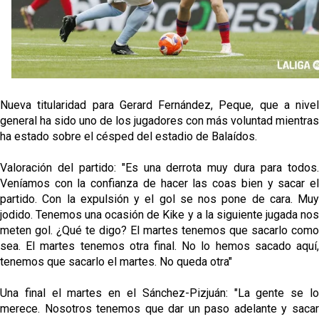
Oso es el siguiente en la lista para salir
Banquillos confirmados: así queda la cantera del
Sevilla Femenino para la 2026/27
Nueva titularidad para Gerard Fernández, Peque, que a nivel
general ha sido uno de los jugadores con más voluntad mientras
Celta y Rayo agitan el mercado de La Liga
ha estado sobre el césped del estadio de Balaídos.
Valoración del partido: "Es una derrota muy dura para todos.
Previa | El Sevilla FC cierra la pretemporada con el
exigente choque ante el Bayer Leverkusen
Veníamos con la confianza de hacer las coas bien y sacar el
partido. Con la expulsión y el gol se nos pone de cara. Muy
jodido. Tenemos una ocasión de Kike y a la siguiente jugada nos
meten gol. ¿Qué te digo? El martes tenemos que sacarlo como
sea. El martes tenemos otra final. No lo hemos sacado aquí,
tenemos que sacarlo el martes. No queda otra"
Una final el martes en el Sánchez-Pizjuán: "La gente se lo
merece. Nosotros tenemos que dar un paso adelante y sacar