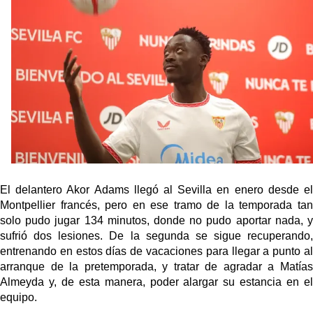
Opinión | "Carta abierta a Alberto Flores" por Rafa
García
El Sevilla oficializa el traspaso de Sow
Miguel Sierra: La temporada pasada se vio
reflejado que podemos tirar para delante y
trabajamos con ilusión
Diomande ya es madridista mientras Rodri agita el
mercado
El delantero Akor Adams llegó al Sevilla en enero desde el
Montpellier francés, pero en ese tramo de la temporada tan
solo pudo jugar 134 minutos, donde no pudo aportar nada, y
sufrió dos lesiones. De la segunda se sigue recuperando,
entrenando en estos días de vacaciones para llegar a punto al
arranque de la pretemporada, y tratar de agradar a Matías
Almeyda y, de esta manera, poder alargar su estancia en el
equipo.