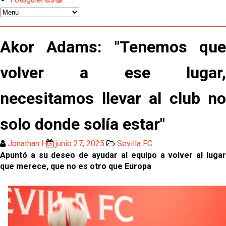
Oso es el siguiente en la lista para salir
El Sevilla FC oficializa la cesión de Rafa Mir al Aris
Akor Adams: "Tenemos que
de Salónica
volver a ese lugar,
Juanlu se marcha traspasado al Bournemouth
necesitamos llevar al club no
Emery quiere pescar en el Atleti , el Villareal ya
tiene nuevo portero y el Getafe mueve ficha... Las
solo donde solía estar"
últimas novedades del mercado de La Liga
Vargas y Sow se incorporan al grupo en la sesión
Jonathan HG
junio 27, 2025
Sevilla FC
del martes
Apuntó a su deseo de ayudar al equipo a volver al lugar
que merece, que no es otro que Europa
Odysseas Vlachodimos: “El objetivo es mejorar la
temporada pasada”
El Sevilla FC empieza a inscribir a los nuevos
fichajes