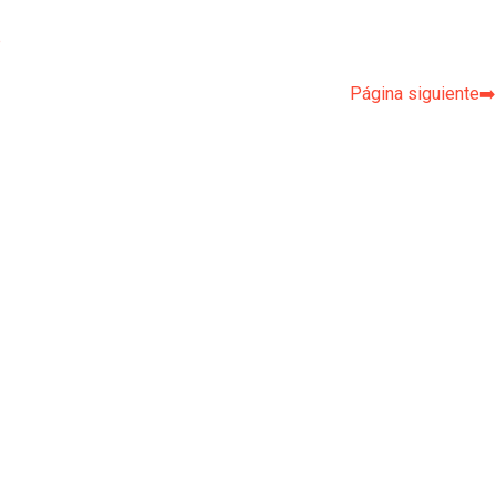
p
Página siguiente➡️