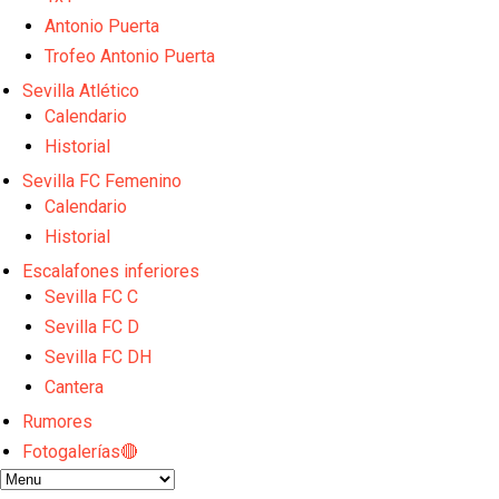
El Sevilla FC empieza a inscribir a los nuevos fichaj
Antonio Puerta
Opinión | "Carta abierta a Alberto Flores" por Rafa G
El Sevilla oficializa el traspaso de Sow
Trofeo Antonio Puerta
Miguel Sierra: La temporada pasada se vio reflejad
Sevilla Atlético
Diomande ya es madridista mientras Rodri agita el
Calendario
Historial
Sevilla FC Femenino
Calendario
Historial
Escalafones inferiores
Sevilla FC C
Sevilla FC D
Sevilla FC DH
Cantera
Rumores
Fotogalerías🔴