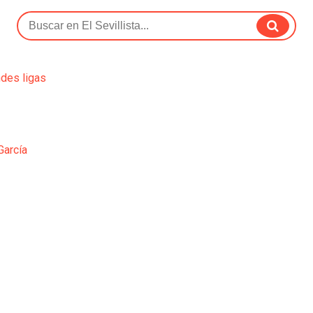
ndes ligas
García