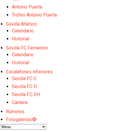
Vargas y Sow se incorporan al grupo en la sesión d
Odysseas Vlachodimos: “El objetivo es mejorar la 
Antonio Puerta
El Sevilla FC empieza a inscribir a los nuevos fichaj
Trofeo Antonio Puerta
Opinión | "Carta abierta a Alberto Flores" por Rafa G
Sevilla Atlético
El Sevilla oficializa el traspaso de Sow
Calendario
Historial
Sevilla FC Femenino
Calendario
Historial
Escalafones inferiores
Sevilla FC C
Sevilla FC D
Sevilla FC DH
Cantera
Rumores
Fotogalerías🔴