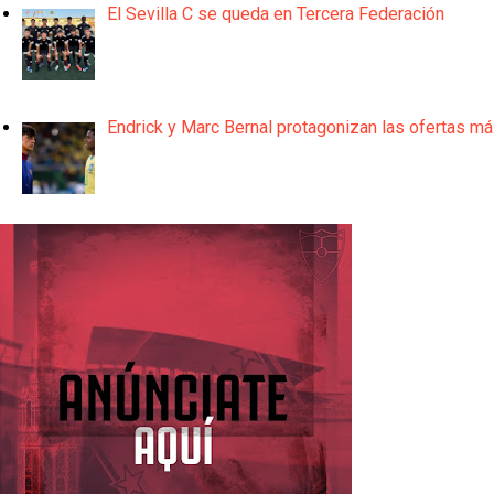
El Sevilla C se queda en Tercera Federación
Endrick y Marc Bernal protagonizan las ofertas m