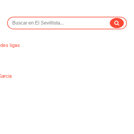
ndes ligas
García