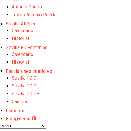
Análisis I Quién es y cómo juega Fran González
Endrick y Marc Bernal protagonizan las ofertas más
Antonio Puerta
El Sevilla Juvenil A última detalles en Canarias par
Trofeo Antonio Puerta
La cita ante el Espanyol a domicilio ya tiene horario
Sevilla Atlético
El dato que destaca a Agoumé entre las cinco gran
Calendario
Historial
Sevilla FC Femenino
Calendario
Historial
Escalafones inferiores
Sevilla FC C
Sevilla FC D
Sevilla FC DH
Cantera
Rumores
Fotogalerías🔴