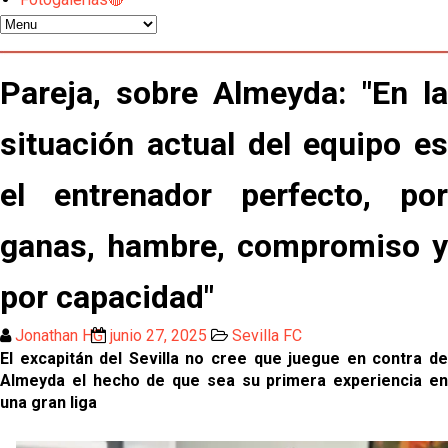
Sow muy cerca de cerrar su traspaso al Genoa
Oso es el siguiente en la lista para salir
Pareja, sobre Almeyda: "En la
situación actual del equipo es
El Sevilla FC oficializa la cesión de Rafa Mir al Aris
de Salónica
el entrenador perfecto, por
Juanlu se marcha traspasado al Bournemouth
ganas, hambre, compromiso y
Emery quiere pescar en el Atleti , el Villareal ya
tiene nuevo portero y el Getafe mueve ficha... Las
por capacidad"
últimas novedades del mercado de La Liga
Vargas y Sow se incorporan al grupo en la sesión
Jonathan HG
junio 27, 2025
Sevilla FC
del martes
El excapitán del Sevilla no cree que juegue en contra de
Almeyda el hecho de que sea su primera experiencia en
Odysseas Vlachodimos: “El objetivo es mejorar la
una gran liga
temporada pasada”