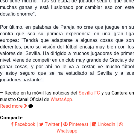
eso tiene mucho
. Tras su etapa de jugador seguro que tien
muchas ganas y está ilusionado por cambiar eso con este
desafío enorme".
Por último, en palabras de Pareja no cree que juegue en su
contra que sea su primera experiencia en una gran liga
europea:
"Tendrá que adaptarse a algunas cosas que son
diferentes, pero
su visión del fútbol encaja muy bien con lo
valores del Sevilla
. Ha dirigido a muchos jugadores de prime
nivel, viene de competir en un club muy grande de Grecia y de
ganar cosas, y por ahí no le va a costar, ve mucho fútbol
y
estoy seguro que se ha estudiado al Sevilla y a sus
jugadores bastante
".
– Recibe en tu móvil las noticias del
Sevilla FC
y su Cantera e
nuestro Canal Oficial de
WhatsApp
.
Read more
Comparte:
Facebook
|
Twitter
|
Pinterest
|
Linkedin
|
Whatsapp