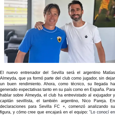
El Sevilla FC empieza a inscribir a los nuevos
fichajes
Opinión | "Carta abierta a Alberto Flores" por Rafa
García
El Sevilla oficializa el traspaso de Sow
Miguel Sierra: La temporada pasada se vio
reflejado que podemos tirar para delante y
trabajamos con ilusión
Diomande ya es madridista mientras Rodri agita el
mercado
El nuevo entrenador del Sevilla será el argentino Matías
Almeyda, que ya formó parte del club como jugador, sin dejar
un buen rendimiento. Ahora, como técnico, su llegada ha
generado expectativas tanto en su país como en España. Para
hablar sobre Almeyda, el club ha entrevistado al exjugador y
capitán sevillista, el también argentino, Nico Pareja. En
declaraciones para Sevilla FC +, comenzó analizando su
figura, y cómo cree que encajará en el equipo:
"Lo conocí e