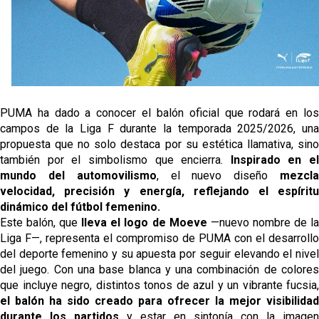
El Sevilla Juvenil A última detalles en Canarias para
su debut en la Cantalejo Province Cup
La cita ante el Espanyol a domicilio ya tiene horario
El dato que destaca a Agoumé entre las cinco
grandes ligas
PUMA ha dado a conocer el balón oficial que rodará en los
campos de la Liga F durante la temporada 2025/2026, una
Juanlu de vuelta a Sevilla para cerrar su fichaje a la
propuesta que no solo destaca por su estética llamativa, sino
Premier
también por el simbolismo que encierra.
Inspirado en el
mundo del automovilismo
, el nuevo diseño
mezcl
velocidad, precisión y energía, reflejando el espíritu
dinámico del fútbol femenino.
Este balón, que
lleva el logo de Moeve
—nuevo nombre de l
Liga F—, representa el compromiso de PUMA con el desarrollo
del deporte femenino y su apuesta por seguir elevando el nivel
del juego. Con una base blanca y una combinación de colores
que incluye negro, distintos tonos de azul y un vibrante fucsia,
el balón ha sido creado para ofrecer la mejor visibilidad
durante los partidos
y estar en sintonía con la imagen