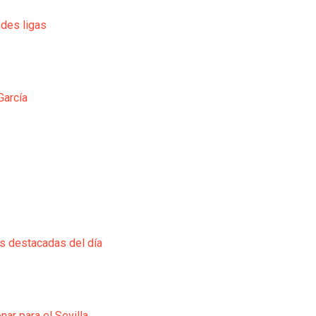
ndes ligas
García
ás destacadas del día
ar para el Sevilla