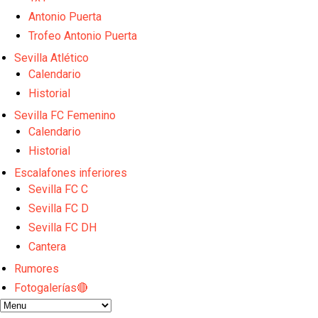
El dato que destaca a Agoumé entre las cinco gran
Juanlu de vuelta a Sevilla para cerrar su fichaje a l
Antonio Puerta
El Granada negocia con el Sevilla FC por Alberto Fl
Trofeo Antonio Puerta
El Sevilla continúa con despidos y rechaza una ofer
Sevilla Atlético
El Sevilla mueve ficha por Robbie Ure: la opción 'A'
Calendario
Historial
Sevilla FC Femenino
Calendario
Historial
Escalafones inferiores
Sevilla FC C
Sevilla FC D
Sevilla FC DH
Cantera
Rumores
Fotogalerías🔴