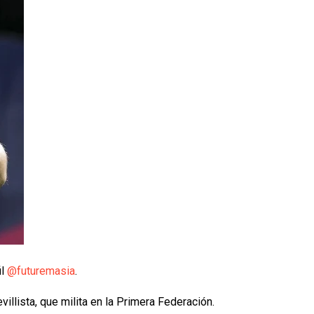
il
@futuremasia
.
villista, que milita en la Primera Federación.