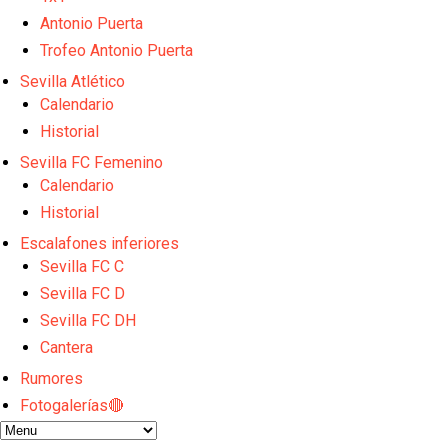
Sow muy cerca de cerrar su traspaso al Genoa
Oso es el siguiente en la lista para salir
Antonio Puerta
Banquillos confirmados: así queda la cantera del S
Trofeo Antonio Puerta
Celta y Rayo agitan el mercado de La Liga
Sevilla Atlético
Previa | El Sevilla FC cierra la pretemporada con e
Calendario
Historial
Sevilla FC Femenino
Calendario
Historial
Escalafones inferiores
Sevilla FC C
Sevilla FC D
Sevilla FC DH
Cantera
Rumores
Fotogalerías🔴