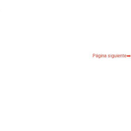
p
Página siguiente➡️