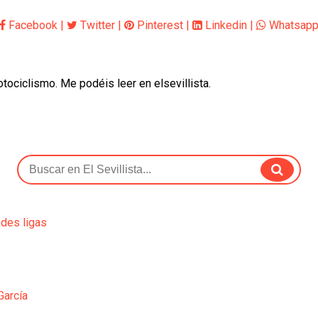
Facebook
|
Twitter
|
Pinterest
|
Linkedin
|
Whatsap
otociclismo. Me podéis leer en elsevillista.
ndes ligas
García