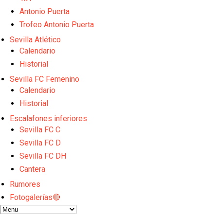
Sow muy cerca de cerrar su traspaso al Genoa
Oso es el siguiente en la lista para salir
Antonio Puerta
Banquillos confirmados: así queda la cantera del S
Trofeo Antonio Puerta
Celta y Rayo agitan el mercado de La Liga
Sevilla Atlético
Previa | El Sevilla FC cierra la pretemporada con e
Calendario
Historial
Sevilla FC Femenino
Calendario
Historial
Escalafones inferiores
Sevilla FC C
Sevilla FC D
Sevilla FC DH
Cantera
Rumores
Fotogalerías🔴