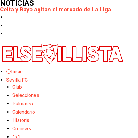
NOTICIAS
Previa | El Sevilla FC cierra la pretemporada con e
El Sevilla pone sus ojos en Ellyes Skhiri
Patrick Mercado no jugará en el Sevilla FC
El Sevilla FC pregunta al Atlético de Madrid por la 
Nico Guillén:"Es importante que el equipo sea una f
El Sevilla oficializa el traspaso de Sow
Miguel Sierra: La temporada pasada se vio reflejad
Diomande ya es madridista mientras Rodri agita el
OFICIAL | Juanlu se marcha al Bournemouth
Los posibles herederos del número 16 tras la marc
⚪Inicio
Alberto Flores, muy cerca de convertirse en nuevo 
Sevilla FC
El Granada negocia con el Sevilla FC por Alberto Fl
El Sevilla continúa con despidos y rechaza una ofer
Club
El Sevilla mueve ficha por Robbie Ure: la opción 'A'
Selecciones
Los contratiempos para García Plaza por la mala ge
Palmarés
El Sevilla C se queda en Tercera Federación
Calendario
Atlético y Getafe agitan el mercado de LaLiga
Luis García Plaza: No sufrir ya es un paso adelante
Historial
El Sevilla FC plantea ampliar hasta cinco fichajes m
Crónicas
Djibril Sow pone rumbo a Italia para firmar su nuev
1x1