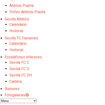
Kochorashvili, seria opción para reforzar el centro 
Sow muy cerca de cerrar su traspaso al Genoa
Antonio Puerta
Oso es el siguiente en la lista para salir
Trofeo Antonio Puerta
Banquillos confirmados: así queda la cantera del S
Sevilla Atlético
Celta y Rayo agitan el mercado de La Liga
Calendario
Historial
Sevilla FC Femenino
Calendario
Historial
Escalafones inferiores
Sevilla FC C
Sevilla FC D
Sevilla FC DH
Cantera
Rumores
Fotogalerías🔴