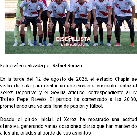
Oso es el siguiente en la lista para salir
Banquillos confirmados: así queda la cantera del
Sevilla Femenino para la 2026/27
Celta y Rayo agitan el mercado de La Liga
Fotografía realizada por Rafael Román.
Previa | El Sevilla FC cierra la pretemporada con el
exigente choque ante el Bayer Leverkusen
En la tarde del 12 de agosto de 2025, el estadio Chapín se
vistió de gala para recibir un emocionante encuentro entre el
Xerez Deportivo y el Sevilla Atlético, correspondiente al IV
Trofeo Pepe Ravelo. El partido ha comenzado a las 20:30,
prometiendo una velada llena de pasión y fútbol.
Desde el pitido inicial, el Xerez ha mostrado una actitud
ofensiva, generando varias ocasiones claras que han mantenido
a los aficionados al borde de sus asientos.