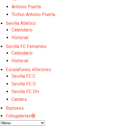
Sow muy cerca de cerrar su traspaso al Genoa
Oso es el siguiente en la lista para salir
Antonio Puerta
Banquillos confirmados: así queda la cantera del S
Trofeo Antonio Puerta
Celta y Rayo agitan el mercado de La Liga
Sevilla Atlético
Previa | El Sevilla FC cierra la pretemporada con e
Calendario
Historial
Sevilla FC Femenino
Calendario
Historial
Escalafones inferiores
Sevilla FC C
Sevilla FC D
Sevilla FC DH
Cantera
Rumores
Fotogalerías🔴