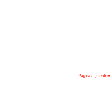
p
Página siguiente➡️